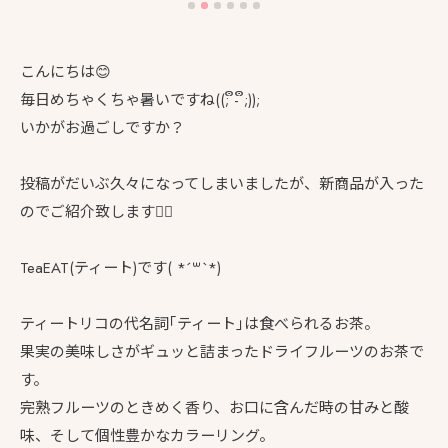
こんにちは😊
毎日めちゃくちゃ暑いですね((; ຶ- ຶ;));
いかがお過ごしですか？
投稿がだいぶ久々になってしまいましたが、新商品が入った
のでご紹介致します🙇‍♀️
TeaEAT(ティート)です( *´꒳`*)
ティートリコの代名詞｢ティート｣は食べられるお茶。
果実の美味しさがギュッと詰まったドライフルーツのお茶で
す。
完熟フルーツのときめく香り、お口に含んだ時の甘みと酸
味、そして個性豊かなカラーリング。