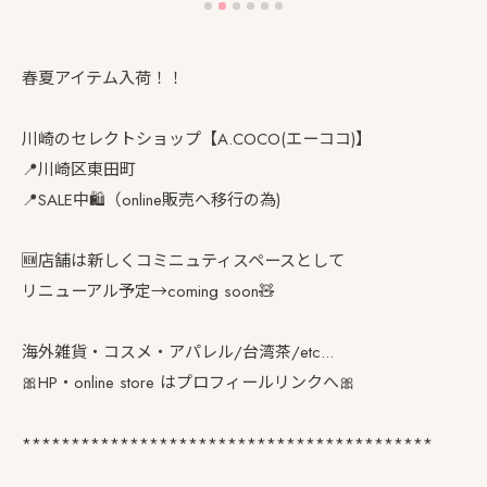
春夏アイテム入荷！！
川崎のセレクトショップ【A.COCO(エーココ)】
📍川崎区東田町
📍SALE中🛍️（online販売へ移行の為)
🆕店舗は新しくコミニュティスペースとして
リニューアル予定→coming soon🧸
海外雑貨・コスメ・アパレル/台湾茶/etc...
🎀HP・online store はプロフィールリンクへ🎀
******************************************